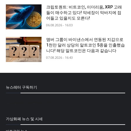
크립토퀀트: 비트코인, 이더리움, XRP 고래
들이 매수하고 있다! 약세장이 막바지에 접
어들고 있을지도 모른다!
06.08.2026 - 16:03
앰버 그룹이 바이낸스에서 연동된 지갑으로
1천만 달러 상당의 알트코인 5종을 인출했습
니다! 해당 알트코인은 다음과 같습니다
07.08.2026 - 16:43
뉴스레터 구독하기
[mailpoet_form id="1"]
가상화폐 뉴스 및 시세