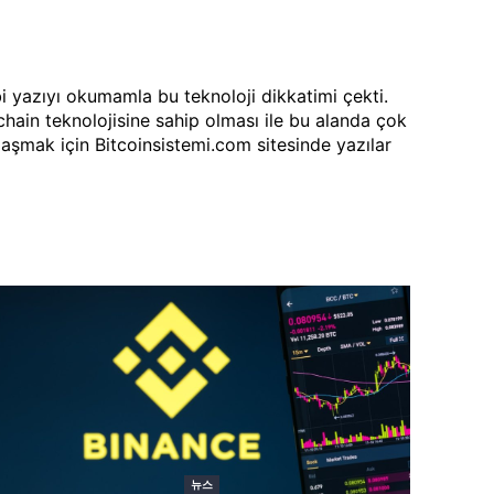
bi yazıyı okumamla bu teknoloji dikkatimi çekti.
chain teknolojisine sahip olması ile bu alanda çok
laşmak için Bitcoinsistemi.com sitesinde yazılar
뉴스