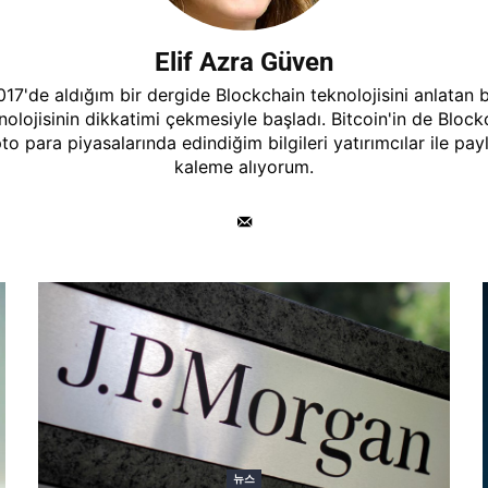
Elif Azra Güven
17'de aldığım bir dergide Blockchain teknolojisini anlatan 
nolojisinin dikkatimi çekmesiyle başladı. Bitcoin'in de Block
 para piyasalarında edindiğim bilgileri yatırımcılar ile pay
kaleme alıyorum.
뉴스