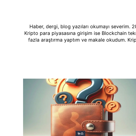
Haber, dergi, blog yazıları okumayı severim. 20
Kripto para piyasasına girişim ise Blockchain tek
fazla araştırma yaptım ve makale okudum. Kripto
뉴스