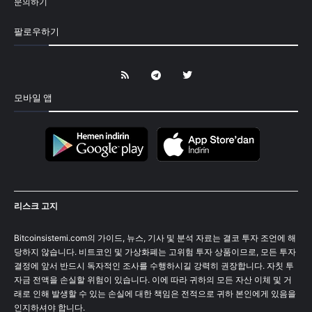
문의하기
팔로우하기
모바일 앱
리스크 고지
Bitcoinsistemi.com의 가이드, 뉴스, 기사 및 분석 자료는 결코 투자 조언에 해
당하지 않습니다. 비트코인 및 가상화폐는 고위험 투자 상품이므로, 모든 투자
결정에 앞서 반드시 독자적인 조사를 수행하시길 강력히 권장합니다. 자칫 투
자금 전액을 손실할 위험이 있습니다. 이에 따라 귀하의 모든 자산 이체 및 거
래로 인해 발생할 수 있는 손실에 대한 책임은 전적으로 귀하 본인에게 있음을
인지하셔야 합니다.