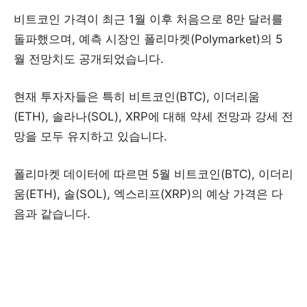
비트코인 가격이 최근 1월 이후 처음으로 8만 달러를
돌파했으며, 예측 시장인 폴리마켓(Polymarket)의 5
월 전망치도 공개되었습니다.
현재 투자자들은 특히 비트코인(BTC), 이더리움
(ETH), 솔라나(SOL), XRP에 대해 약세 전망과 강세 전
망을 모두 유지하고 있습니다.
폴리마켓 데이터에 따르면 5월 비트코인(BTC), 이더리
움(ETH), 솔(SOL), 엑스리프(XRP)의 예상 가격은 다
음과 같습니다.