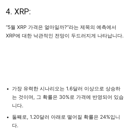
4. XRP:
“5월 XRP 가격은 얼마일까?”라는 제목의 예측에서
XRP에 대한 낙관적인 전망이 두드러지게 나타납니다.
가장 유력한 시나리오는 1.6달러 이상으로 상승하
는 것이며, 그 확률은 30%로 가격에 반영되어 있습
니다.
둘째로, 1.20달러 아래로 떨어질 확률은 24%입니
다.