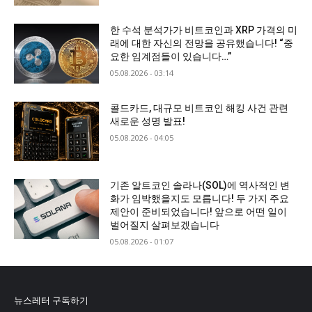
한 수석 분석가가 비트코인과 XRP 가격의 미
래에 대한 자신의 전망을 공유했습니다! “중
요한 임계점들이 있습니다…”
05.08.2026 - 03:14
콜드카드, 대규모 비트코인 해킹 사건 관련
새로운 성명 발표!
05.08.2026 - 04:05
기존 알트코인 솔라나(SOL)에 역사적인 변
화가 임박했을지도 모릅니다! 두 가지 주요
제안이 준비되었습니다! 앞으로 어떤 일이
벌어질지 살펴보겠습니다
05.08.2026 - 01:07
뉴스레터 구독하기