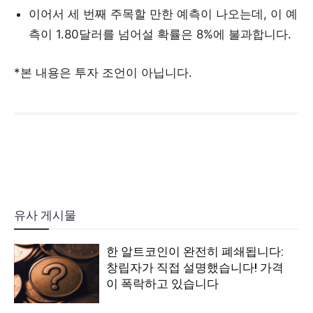
이어서 세 번째 주목할 만한 예측이 나오는데, 이 예
측이 1.80달러를 넘어설 확률은 8%에 불과합니다.
*본 내용은 투자 조언이 아닙니다.
유사 게시물
한 알트코인이 완전히 폐쇄됩니다:
창립자가 직접 설명했습니다! 가격
이 폭락하고 있습니다