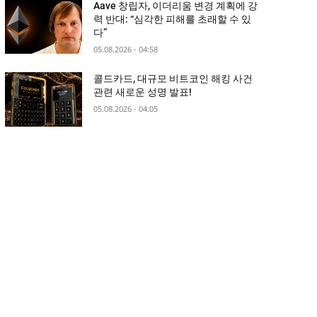
Aave 창립자, 이더리움 변경 계획에 강
력 반대: “심각한 피해를 초래할 수 있
다”
05.08.2026 - 04:58
콜드카드, 대규모 비트코인 해킹 사건
관련 새로운 성명 발표!
05.08.2026 - 04:05