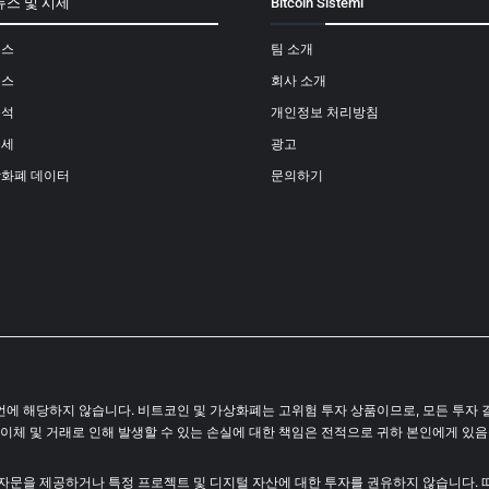
뉴스 및 시세
Bitcoin Sistemi
뉴스
팀 소개
뉴스
회사 소개
분석
개인정보 처리방침
시세
광고
상화폐 데이터
문의하기
결코 투자 조언에 해당하지 않습니다. 비트코인 및 가상화폐는 고위험 투자 상품이므로, 모든
 이체 및 거래로 인해 발생할 수 있는 손실에 대한 책임은 전적으로 귀하 본인에게 있
투자 자문을 제공하거나 특정 프로젝트 및 디지털 자산에 대한 투자를 권유하지 않습니다. 따라서