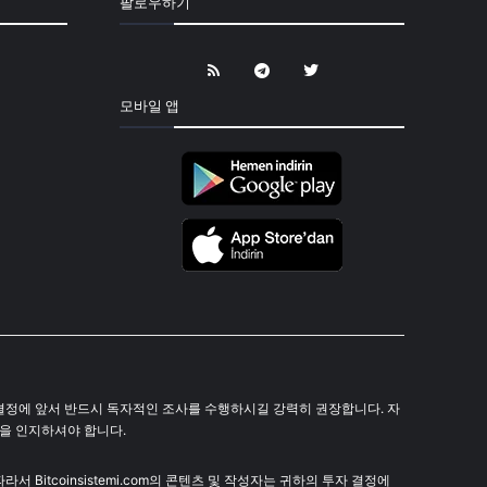
팔로우하기
모바일 앱
 투자 결정에 앞서 반드시 독자적인 조사를 수행하시길 강력히 권장합니다. 자
음을 인지하셔야 합니다.
 Bitcoinsistemi.com의 콘텐츠 및 작성자는 귀하의 투자 결정에