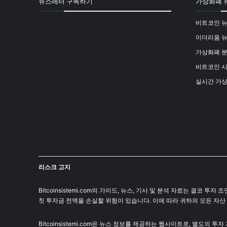
뉴스레터 구독하기
가상화폐 
비트코인 
[mailpoet_form id="1"]
이더리움 
가상화폐 
비트코인 
실시간 가
리스크 고지
Bitcoinsistemi.com의 가이드, 뉴스, 기사 및 분석 자료는 
칫 투자금 전액을 손실할 위험이 있습니다. 이에 따라 귀하의 모든 자산
Bitcoinsistemi.com은 뉴스 정보를 제공하는 웹사이트로, 별도의 