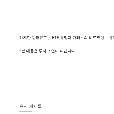
하지만 윈터뮤트는 ETF 유입과 거래소의 비트코인 보유
*본 내용은 투자 조언이 아닙니다.
유사 게시물