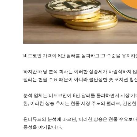
비트코인 가격이 8만 달러를 돌파하고 그 수준을 유지하
하지만 해당 분석 회사는 이러한 상승세가 바람직하지 않다
랠리는 현물 수요 때문이 아니라 불안정한 숏 포지션 청
분석 업체는 비트코인이 8만 달러를 돌파하면서 시장 
한, 이러한 상승 추세는 현물 시장 주도의 랠리로, 건전
윈터뮤트의 분석에 따르면, 이러한 상승은 현물 수요보다
동성을 야기합니다.