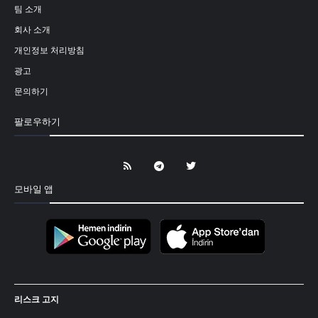
팀 소개
회사 소개
개인정보 처리방침
광고
문의하기
팔로우하기
모바일 앱
리스크 고지