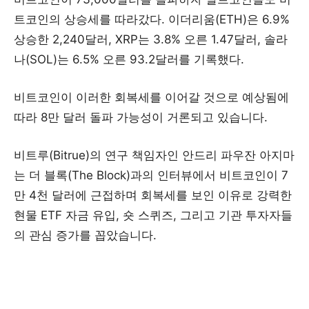
트코인의 상승세를 따라갔다. 이더리움(ETH)은 6.9%
상승한 2,240달러, XRP는 3.8% 오른 1.47달러, 솔라
나(SOL)는 6.5% 오른 93.2달러를 기록했다.
비트코인이 이러한 회복세를 이어갈 것으로 예상됨에
따라 8만 달러 돌파 가능성이 거론되고 있습니다.
비트루(Bitrue)의 연구 책임자인 안드리 파우잔 아지마
는 더 블록(The Block)과의 인터뷰에서 비트코인이 7
만 4천 달러에 근접하며 회복세를 보인 이유로 강력한
현물 ETF 자금 유입, 숏 스퀴즈, 그리고 기관 투자자들
의 관심 증가를 꼽았습니다.