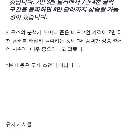
것입니다. 7만 3천 달러에서 7만 4천 달러
구간을 돌파하면 8만 달러까지 상승할 가능
성이 있습니다.
제우스의 분석가 도미닉 존은 비트코인 가격이 7만 5
천 달러를 확실히 돌파하는 것이 “더 강력한 상승 추세
의 지속”에 매우 중요하다고 말했다.
*본 내용은 투자 조언이 아닙니다.
유사 게시물