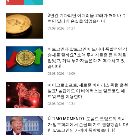
3년간 기다리던 이더리움 고래가 깨어나 수
백만 달러의 손실을 입었습니다
09.08.2026 - 01:31
비트코인과 알트코인이 드디어 폭발적인 상
승세를 탈까요? 소액 투자자들은 큰 타격을
입었고, 거액 투자자들은 대거 매수하고 있
습니다!
08.08.2026 - 16:09
마이크로소프트, 새로운 바이러스 위협 출현
발표! 놀랍게도 이 바이러스는 알트코인 네
트워크를 이용한다
08.08.2026 - 19:31
ÚLTIMO MOMENTO: 도널드 트럼프의 회사
가 암호화폐에서 손을 떼기로 결정했습니다!
한 알트코인의 가격이 폭락했습니다!