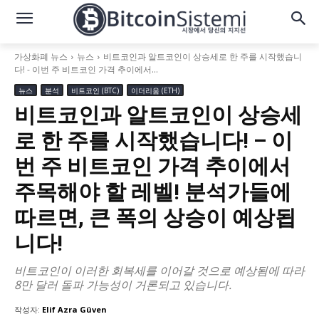
가상화폐 뉴스
뉴스
비트코인과 알트코인이 상승세로 한 주를 시작했습니
다! - 이번 주 비트코인 가격 추이에서...
뉴스
분석
비트코인 (BTC)
이더리움 (ETH)
비트코인과 알트코인이 상승세
로 한 주를 시작했습니다! – 이
번 주 비트코인 가격 추이에서
주목해야 할 레벨! 분석가들에
따르면, 큰 폭의 상승이 예상됩
니다!
비트코인이 이러한 회복세를 이어갈 것으로 예상됨에 따라
8만 달러 돌파 가능성이 거론되고 있습니다.
작성자:
Elif Azra Güven