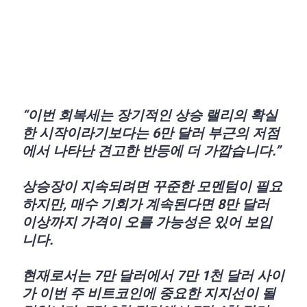
“이번 회복세는 장기적인 상승 랠리의 확실
한 시작이라기보다는 6만 달러 부근의 저점
에서 나타난 견고한 반등에 더 가깝습니다.”
상승장이 지속되려면 꾸준한 모멘텀이 필요
하지만, 매수 기회가 계속된다면 8만 달러
이상까지 가격이 오를 가능성은 있어 보입
니다.
현재로서는 7만 달러에서 7만 1천 달러 사이
가 이번 주 비트코인에 중요한 지지선이 될