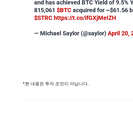
and has achieved BTC Yield of 9.5% 
815,061
$BTC
acquired for ~$61.56 bi
$STRC
https://t.co/ifGXjMeIZH
— Michael Saylor (@saylor)
April 20,
*본 내용은 투자 조언이 아닙니다.