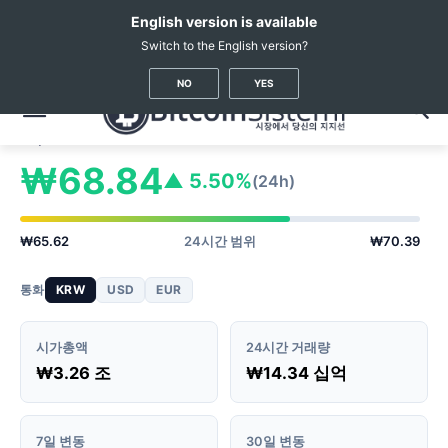
English version is available
Switch to the English version?
암호화폐 뉴스
가상화폐 시세
Cronos
(CRO)
NO
YES
Cronos
CRO 가격
#40
₩68.84
▲ 5.50%
(24h)
₩65.62
24시간 범위
₩70.39
통화
KRW
USD
EUR
시가총액
24시간 거래량
₩3.26 조
₩14.34 십억
7일 변동
30일 변동