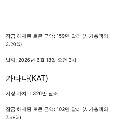
잠금 해제된 토큰 금액: 159만 달러 (시가총액의
3.20%)
날짜: 2026년 6월 18일 오전 3시
카타나(KAT)
시장 가치: 1,326만 달러
잠금 해제된 토큰 금액: 102만 달러 (시가총액의
7.68%)