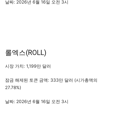
날짜: 2026년 6월 16일 오전 3시
롤엑스(ROLL)
시장 가치: 1,199만 달러
잠금 해제된 토큰 금액: 333만 달러 (시가총액의
27.78%)
날짜: 2026년 6월 16일 오전 3시