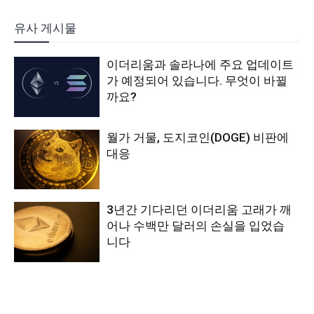
유사 게시물
이더리움과 솔라나에 주요 업데이트
가 예정되어 있습니다. 무엇이 바뀔
까요?
월가 거물, 도지코인(DOGE) 비판에
대응
3년간 기다리던 이더리움 고래가 깨
어나 수백만 달러의 손실을 입었습
니다