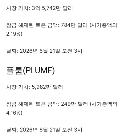
시장 가치: 3억 5,742만 달러
잠금 해제된 토큰 금액: 784만 달러 (시가총액의
2.19%)
날짜: 2026년 6월 21일 오전 3시
플룸(PLUME)
시장 가치: 5,982만 달러
잠금 해제된 토큰 금액: 249만 달러 (시가총액의
4.16%)
날짜: 2026년 6월 21일 오전 3시