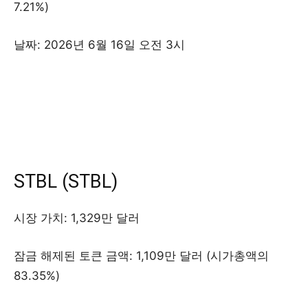
7.21%)
날짜: 2026년 6월 16일 오전 3시
STBL (STBL)
시장 가치: 1,329만 달러
잠금 해제된 토큰 금액: 1,109만 달러 (시가총액의
83.35%)