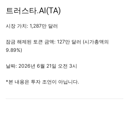
트러스타.AI(TA)
시장 가치: 1,287만 달러
잠금 해제된 토큰 금액: 127만 달러 (시가총액의
9.89%)
날짜: 2026년 6월 21일 오전 3시
*본 내용은 투자 조언이 아닙니다.