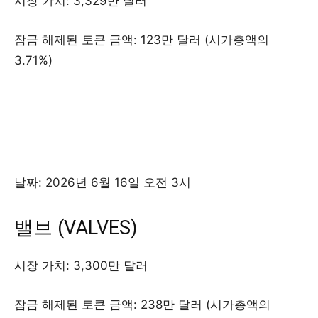
시장 가치: 3,329만 달러
잠금 해제된 토큰 금액: 123만 달러 (시가총액의
3.71%)
날짜: 2026년 6월 16일 오전 3시
밸브 (VALVES)
시장 가치: 3,300만 달러
잠금 해제된 토큰 금액: 238만 달러 (시가총액의