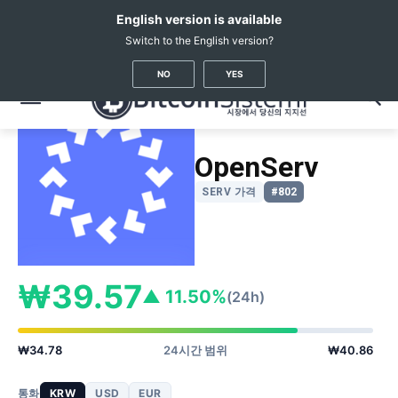
English version is available
Switch to the English version?
암호화폐 뉴스
가상화폐 시세
OpenServ
(SERV)
NO
YES
OpenServ
SERV 가격
#802
₩39.57
▲ 11.50%
(24h)
₩34.78
24시간 범위
₩40.86
통화
KRW
USD
EUR