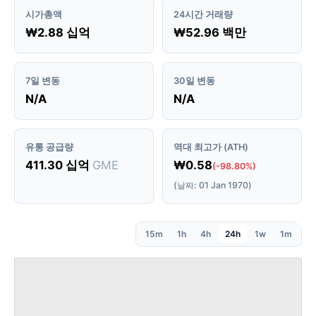
시가총액
24시간 거래량
₩2.88 십억
₩52.96 백만
7일 변동
30일 변동
N/A
N/A
유통 공급량
역대 최고가 (ATH)
411.30 십억
GME
₩0.58
(-98.80%)
(날짜: 01 Jan 1970)
15m
1h
4h
24h
1w
1m