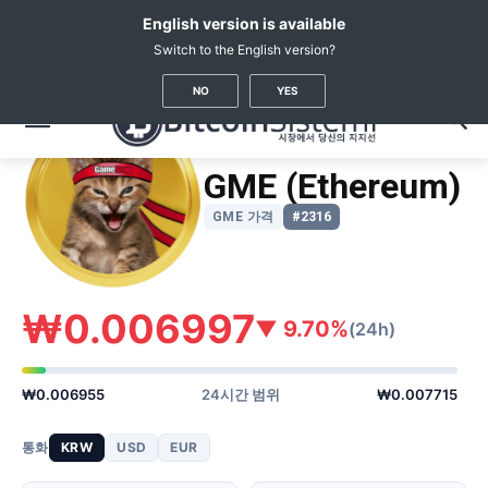
English version is available
Switch to the English version?
암호화폐 뉴스
가상화폐 시세
GME (Ethereum)
(GME)
NO
YES
GME (Ethereum)
GME 가격
#2316
₩0.006997
▼ 9.70%
(24h)
₩0.006955
24시간 범위
₩0.007715
통화
KRW
USD
EUR