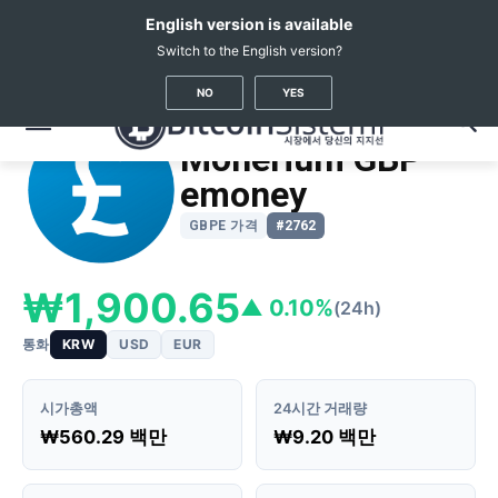
English version is available
Switch to the English version?
암호화폐 뉴스
가상화폐 시세
Monerium GBP Emoney
(GBPE)
NO
YES
Monerium GBP
emoney
GBPE 가격
#2762
₩1,900.65
▲ 0.10%
(24h)
통화
KRW
USD
EUR
시가총액
24시간 거래량
₩560.29 백만
₩9.20 백만