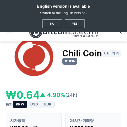
English version is available
Switch to the English version?
암호화폐 뉴스
가상화폐 시세
Chili Coin
(CHI)
NO
YES
Chili Coin
CHI 가격
#1036
₩0.64
▲ 4.90%
(24h)
통화
KRW
USD
EUR
시가총액
24시간 거래량