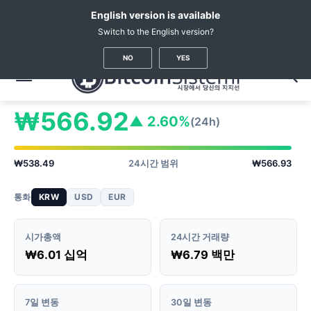
English version is available
Switch to the English version?
암호화폐 뉴스
가상화폐 시세
Aventus
(AVT)
NO
YES
Aventus
AVT 가격
#1792
₩566.92
▲ 2.60%
(24h)
₩538.49
24시간 범위
₩566.93
통화
KRW
USD
EUR
시가총액
24시간 거래량
₩6.01 십억
₩6.79 백만
7일 변동
30일 변동